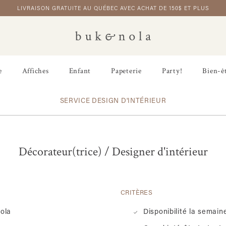
LIVRAISON GRATUITE AU QUÉBEC AVEC ACHAT DE 150$ ET PLUS
e
Affiches
Enfant
Papeterie
Party!
Bien-ê
SERVICE DESIGN D'INTÉRIEUR
Décorateur(trice) / Designer d'intérieur
CRITÈRES
Nola
Disponibilité la semain