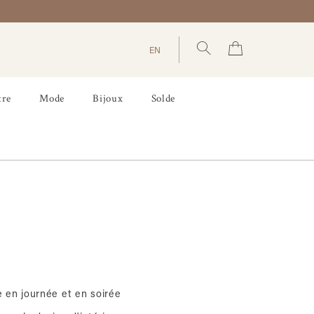
EN
tre
Mode
Bijoux
Solde
e en journée et en soirée