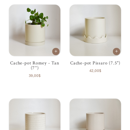
Cache-pot Romey - Tan
Cache-pot Pissaro (7.5")
(7'')
42,00$
39,00$