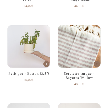
14,00$
44,00$
Petit pot - Easton (3.5")
Serviette turque -
Rayures Willow
16,00$
48,00$