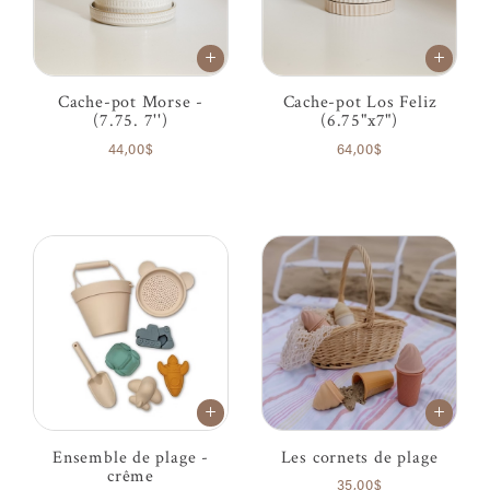
Cache-pot Morse -
Cache-pot Los Feliz
(7.75. 7'')
(6.75"x7")
44,00$
64,00$
Ensemble de plage -
Les cornets de plage
crême
35,00$