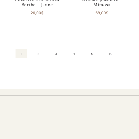
Berthe - Jaune
Mimosa
26,00$
68,00$
1
2
3
4
5
10