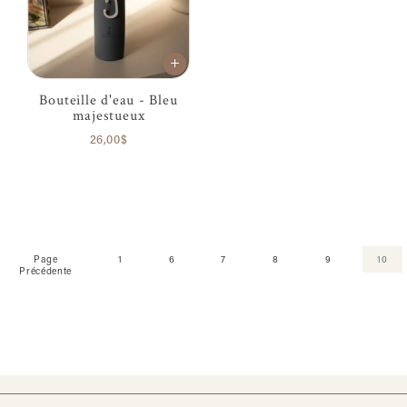
Bouteille d'eau - Bleu
majestueux
26,00$
Page
1
6
7
8
9
10
Précédente