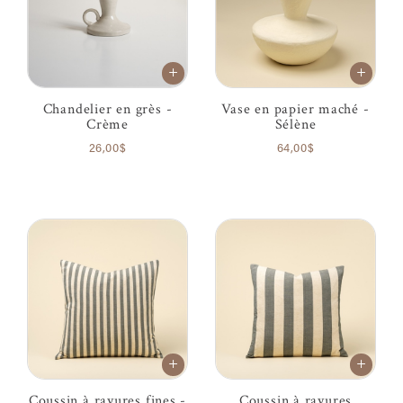
Chandelier en grès -
Vase en papier maché -
Crème
Sélène
26,00$
64,00$
Coussin à rayures fines -
Coussin à rayures