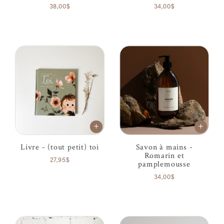
38,00$
34,00$
Livre - (tout petit) toi
Savon à mains -
Romarin et
27,95$
pamplemousse
34,00$