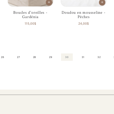
Boucles d'oreilles -
Doudou en mousseline -
Gardénia
Pêches
115,00$
24,00$
26
27
28
29
30
31
32