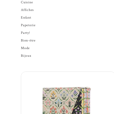
Cuisine
Affiches
Enfant
Papeterie
Party!
Bien-être
Mode
Bijoux