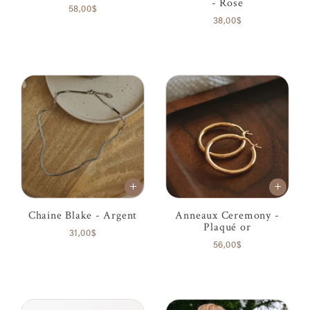
- Rose
58,00$
38,00$
Chaine Blake - Argent
Anneaux Ceremony -
Plaqué or
31,00$
56,00$