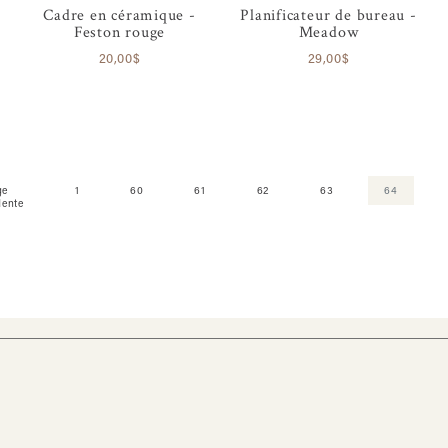
Cadre en céramique -
Planificateur de bureau -
Feston rouge
Meadow
20,00$
29,00$
ge
1
60
61
62
63
64
dente